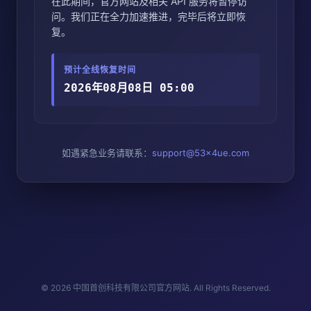
在此期间，官方网站及相关 API 服务将暂停访
问。我们正在全力加速推进，完毕后将立即恢
复。
预计全线恢复时间
2026年08月08日 05:00
如遇紧急业务请联系：
support@53x4ue.com
© 2026 中国首创科技有限公司官方网站. All Rights Reserved.