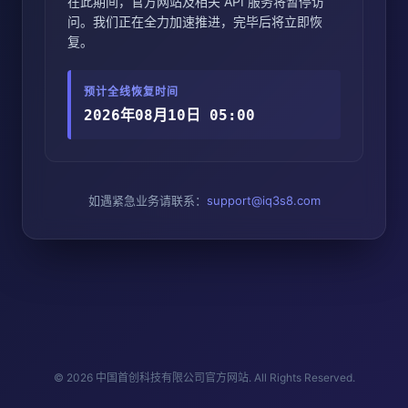
在此期间，官方网站及相关 API 服务将暂停访
问。我们正在全力加速推进，完毕后将立即恢
复。
预计全线恢复时间
2026年08月10日 05:00
如遇紧急业务请联系：
support@iq3s8.com
© 2026 中国首创科技有限公司官方网站. All Rights Reserved.